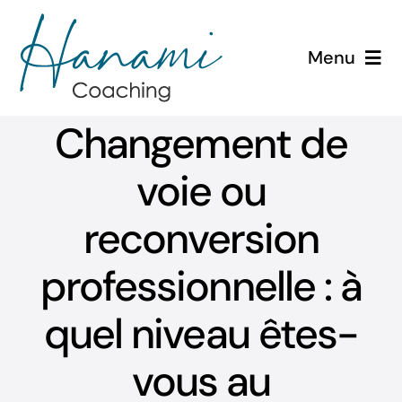
Passer
au
Menu
contenu
Accueil
Changement de
Évolution de carrière
voie ou
Etudes de cas
reconversion
professionnelle : à
Outils
quel niveau êtes-
Blog
vous au
Contact