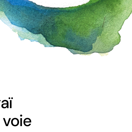
aï
 voie