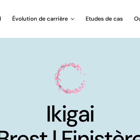
l
Évolution de carrière
Etudes de cas
Ou
néficier d’un
Trouver mo
tplacement
Ikigai
riser mon retour rapide à
Trouver ma voie
ploi
professionnelle et m
Ikigai
idéal grâce à l’ikigai
Brest | Finistèr