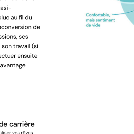
uasi-
lue au fil du
reconversion de
ssions, ses
son travail (si
fectuer ensuite
davantage
de carrière
aliser vos rêves