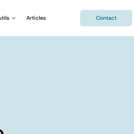
tils
Articles
Contact
n
Mon projet
d’entrepreneur
Construire mon projet avec
on job
méthode
e