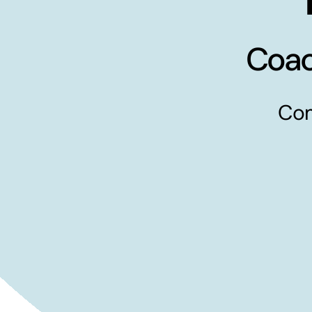
Coac
Com